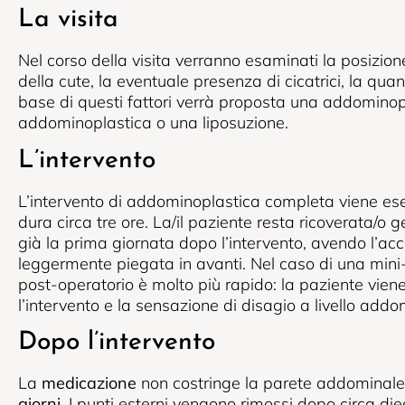
La visita
Nel corso della visita verranno esaminati la posizion
della cute, la eventuale presenza di cicatrici, la qua
base di questi fattori verrà proposta una addominop
addominoplastica o una liposuzione.
L’intervento
L’intervento di addominoplastica completa viene ese
dura circa tre ore. La/il paziente resta ricoverata/o
già la prima giornata dopo l’intervento, avendo l’a
leggermente piegata in avanti. Nel caso di una mini
post-operatorio è molto più rapido: la paziente vien
l’intervento e la sensazione di disagio a livello addo
Dopo l’intervento
La
medicazione
non costringe la parete addominale
giorni
. I punti esterni vengono rimossi dopo circa di