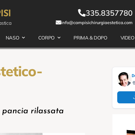
335.8357780
SI
astica
info@campisichirurgiaestetica.com
NASO
CORPO
PRIMA & DOPO
VIDEO
tetico-
D
 pancia rilassata