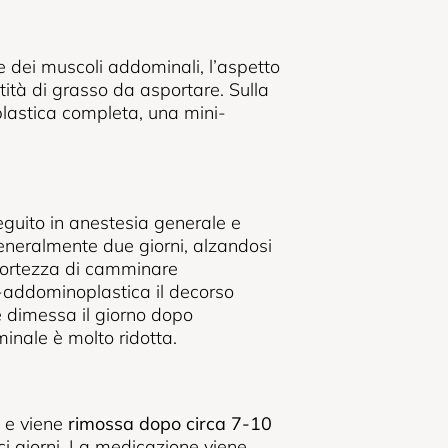
e dei muscoli addominali, l’aspetto
ntità di grasso da asportare. Sulla
lastica completa, una mini-
guito in anestesia generale e
 generalmente due giorni, alzandosi
ccortezza di camminare
-addominoplastica il decorso
e dimessa il giorno dopo
minale è molto ridotta.
 e viene
rimossa dopo circa 7-10
eci giorni. La medicazione viene