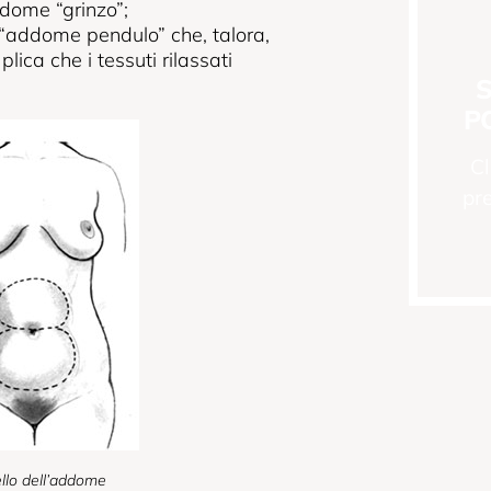
ddome “grinzo”;
o “addome pendulo” che, talora,
ica che i tessuti rilassati
S
P
Cl
pr
ello dell’addome